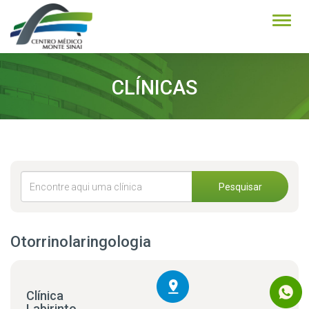
Alter
CLÍNICAS
Pesquisar
Otorrinolaringologia
Clínica
Labirinto