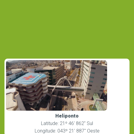
Heliponto
Latitude: 21º 46′ 862″ Sul
Longitude: 043º 21′ 887″ Oeste