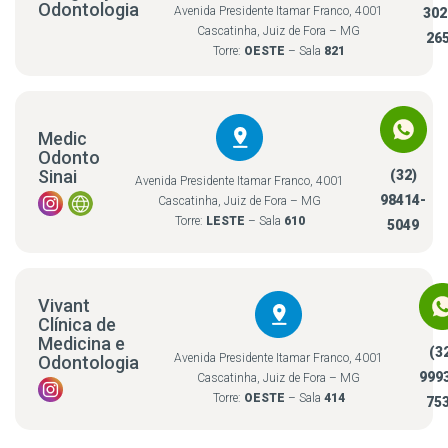
Odontologia
Avenida Presidente Itamar Franco, 4001
302
Cascatinha, Juiz de Fora – MG
26
Torre:
OESTE
– Sala
821
Medic
Odonto
Sinai
(32)
Avenida Presidente Itamar Franco, 4001
98414-
Cascatinha, Juiz de Fora – MG
Torre:
LESTE
– Sala
610
5049
Vivant
Clínica de
Medicina e
(3
Avenida Presidente Itamar Franco, 4001
Odontologia
999
Cascatinha, Juiz de Fora – MG
Torre:
OESTE
– Sala
414
75