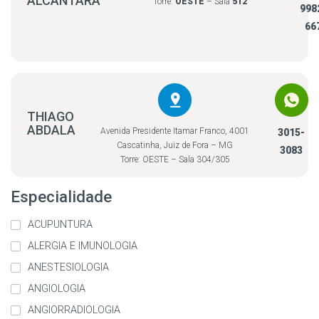
ALCÁNTARA
Torre:
OESTE
– Sala
512
998
66
THIAGO
ABDALA
Avenida Presidente Itamar Franco, 4001
3015-
Cascatinha, Juiz de Fora – MG
3083
Torre: OESTE – Sala 304/305
Especialidade
ACUPUNTURA
ALERGIA E IMUNOLOGIA
ANESTESIOLOGIA
ANGIOLOGIA
ANGIORRADIOLOGIA