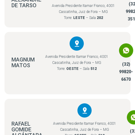
(32
DE TARSO
Avenida Presidente Itamar Franco, 4001
9982
Cascatinha, Juiz de Fora – MG
Torre:
LESTE
– Sala
202
351
Avenida Presidente Itamar Franco, 4001
MAGNUM
Cascatinha, Juiz de Fora – MG
(32)
MATOS
Torre:
OESTE
– Sala
512
99820-
6670
RAFAEL
Avenida Presidente Itamar Franco, 4001
GOMIDE
Cascatinha, Juiz de Fora – MG
(3