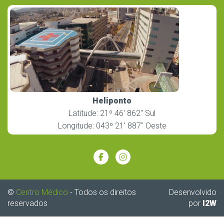
Heliponto
Latitude: 21º 46′ 862″ Sul
Longitude: 043º 21′ 887″ Oeste
©
Centro Médico
- Todos os direitos
Desenvolvido
reservados
por
I2W