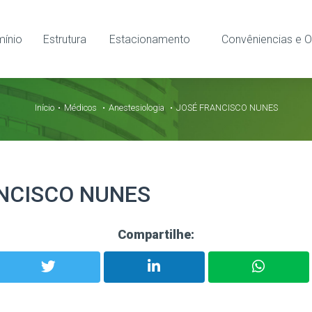
ínio
Estrutura
Estacionamento
Convêniencias e O
Início
Médicos
Anestesiologia
JOSÉ FRANCISCO NUNES
NCISCO NUNES
Compartilhe: