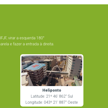
UFJF, virar a esquerda 180°
ela e fazer a entrada à direita.
Heliponto
Latitude: 21º 46′ 862″ Sul
Longitude: 043º 21′ 887″ Oeste