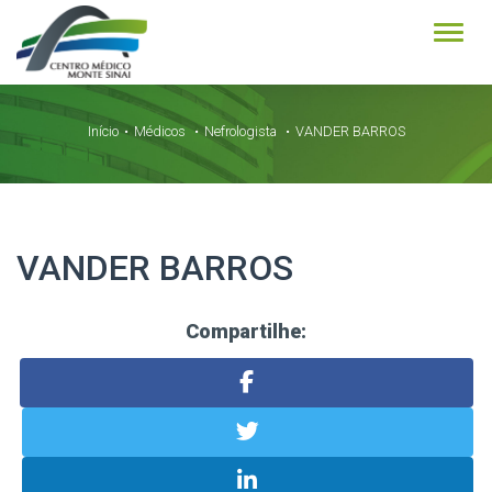
Alter
Início
Médicos
Nefrologista
VANDER BARROS
VANDER BARROS
Compartilhe: