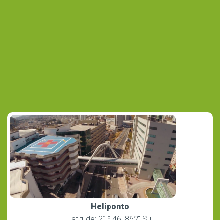
Heliponto
Latitude: 21º 46′ 862″ Sul