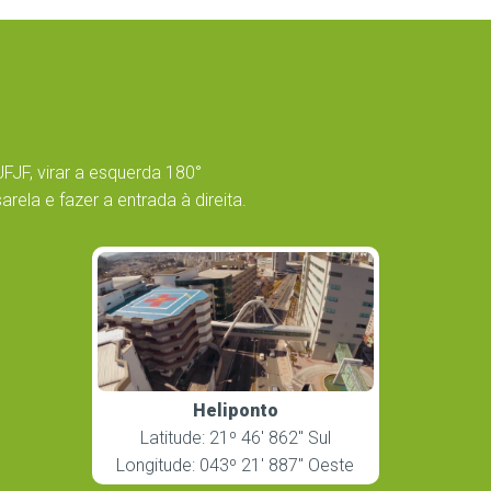
UFJF, virar a esquerda 180°
ela e fazer a entrada à direita.
Heliponto
Latitude: 21º 46′ 862″ Sul
Longitude: 043º 21′ 887″ Oeste