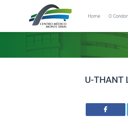
Home
O Condom
U-THANT 