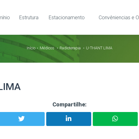
ínio
Estrutura
Estacionamento
Convêniencias e O
Início
Médicos
Radioterapia
U-THANT LIMA
LIMA
Compartilhe: