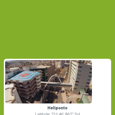
Heliponto
Latitude: 21º 46′ 862″ Sul