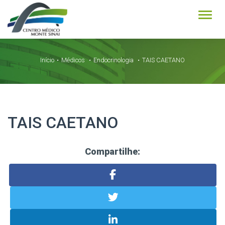
Alter
Início
Médicos
Endocrinologia
TAIS CAETANO
TAIS CAETANO
Compartilhe: