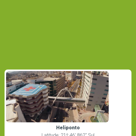
Heliponto
Latitude: 21º 46′ 862″ Sul