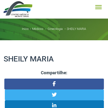
Alter
Início
Médicos
Ginecologia
SHEILY MARIA
SHEILY MARIA
Compartilhe: