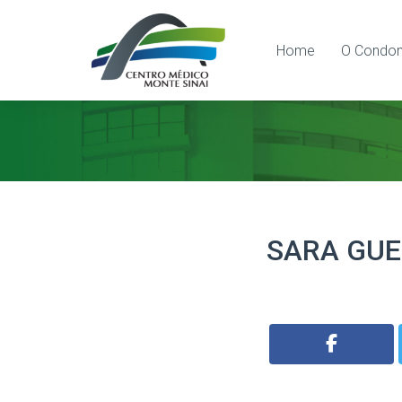
Home
O Condom
SARA GU