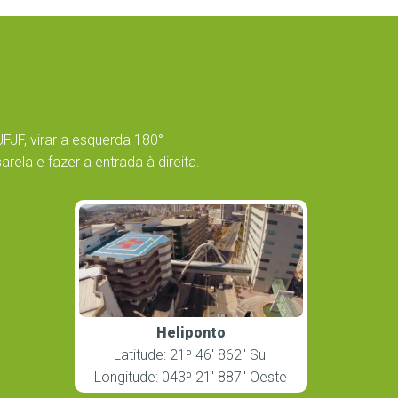
UFJF, virar a esquerda 180°
ela e fazer a entrada à direita.
Heliponto
Latitude: 21º 46′ 862″ Sul
Longitude: 043º 21′ 887″ Oeste