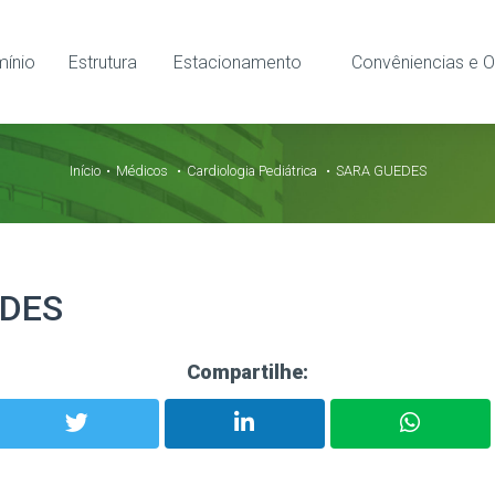
ínio
Estrutura
Estacionamento
Convêniencias e O
Início
Médicos
Cardiologia Pediátrica
SARA GUEDES
EDES
Compartilhe: