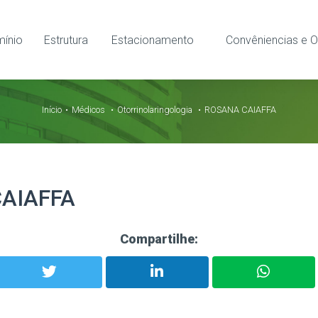
ínio
Estrutura
Estacionamento
Convêniencias e O
Início
Médicos
Otorrinolaringologia
ROSANA CAIAFFA
AIAFFA
Compartilhe: