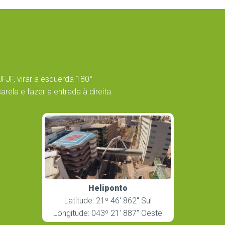
UFJF, virar a esquerda 180°
ela e fazer a entrada à direita.
Heliponto
Latitude: 21º 46′ 862″ Sul
Longitude: 043º 21′ 887″ Oeste