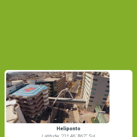
Heliponto
Latitude: 21º 46′ 862″ Sul