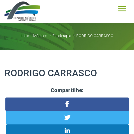
Alter
Início
Médicos
Fisioterapia
RODRIGO CARRASCO
RODRIGO CARRASCO
Compartilhe: