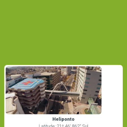
Heliponto
Latitude: 21º 46′ 862″ Sul