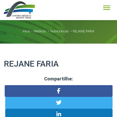
Alter
Início
Médicos
Nutricionista
REJANE FARIA
REJANE FARIA
Compartilhe: