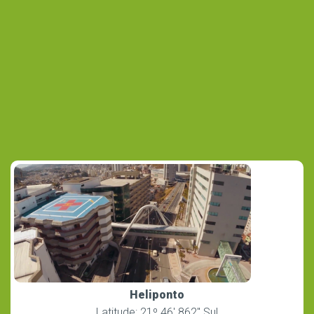
Heliponto
Latitude: 21º 46′ 862″ Sul