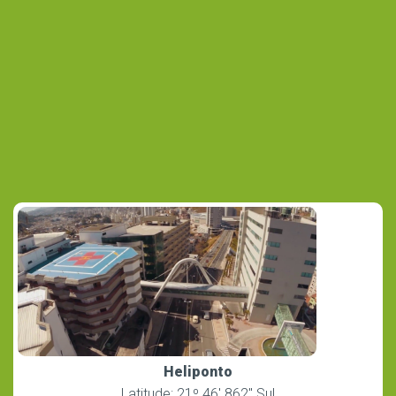
Heliponto
Latitude: 21º 46′ 862″ Sul