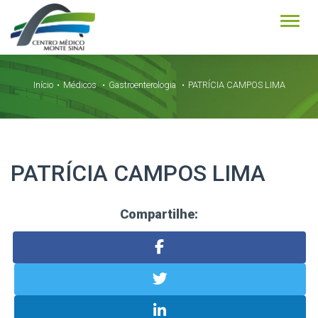
Alter
Início
Médicos
Gastroenterologia
PATRÍCIA CAMPOS LIMA
PATRÍCIA CAMPOS LIMA
Compartilhe: