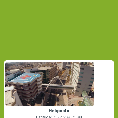
Heliponto
Latitude: 21º 46′ 862″ Sul