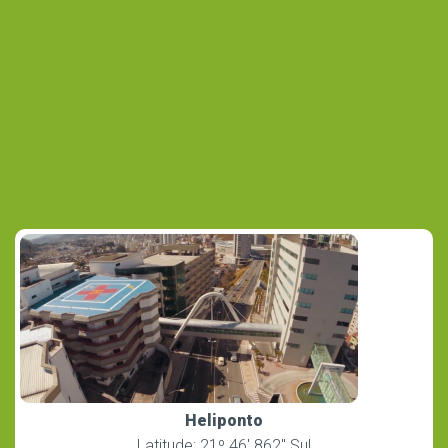
Heliponto
Latitude: 21º 46′ 862″ Sul