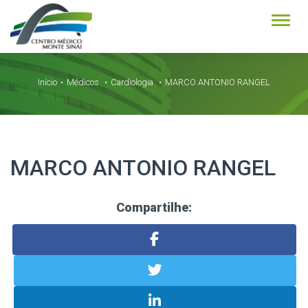
Alter
Início
Médicos
Cardiologia
MARCO ANTONIO RANGEL
MARCO ANTONIO RANGEL
Compartilhe: