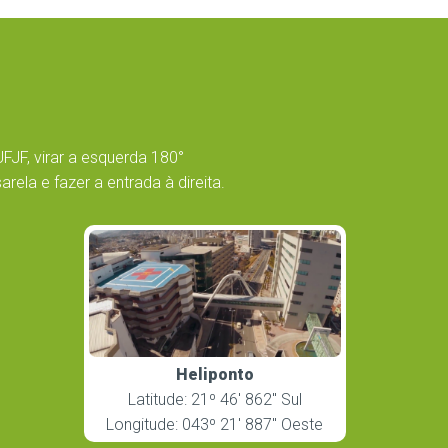
UFJF, virar a esquerda 180°
ela e fazer a entrada à direita.
Heliponto
Latitude: 21º 46′ 862″ Sul
Longitude: 043º 21′ 887″ Oeste