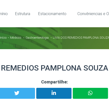
ínio
Estrutura
Estacionamento
Convêniencias e O
Início
Médicos
Gastroenterologia
LIVIA DOS REMEDIOS PAMPLONA SOUZ
S REMEDIOS PAMPLONA SOUZA
Compartilhe: