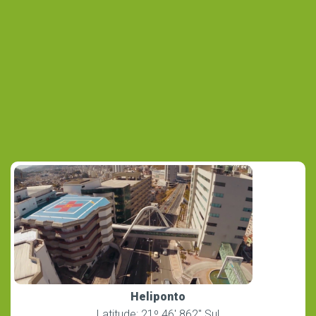
Heliponto
Latitude: 21º 46′ 862″ Sul