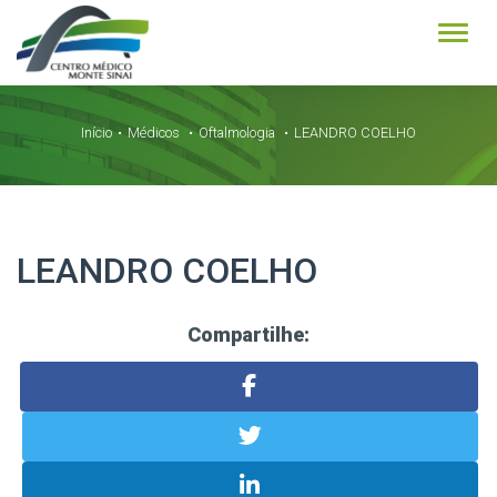
Alter
Início
Médicos
Oftalmologia
LEANDRO COELHO
LEANDRO COELHO
Compartilhe: