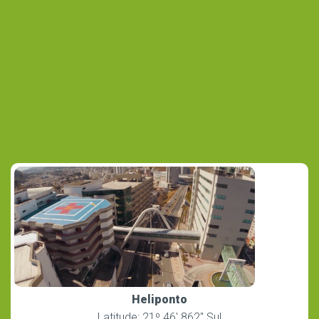
Heliponto
Latitude: 21º 46′ 862″ Sul