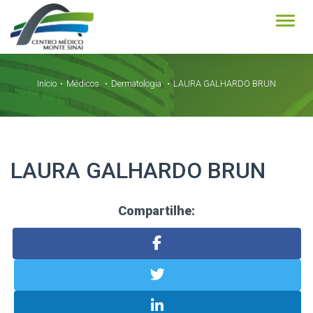
Alter
Início
Médicos
Dermatologia
LAURA GALHARDO BRUN
LAURA GALHARDO BRUN
Compartilhe: