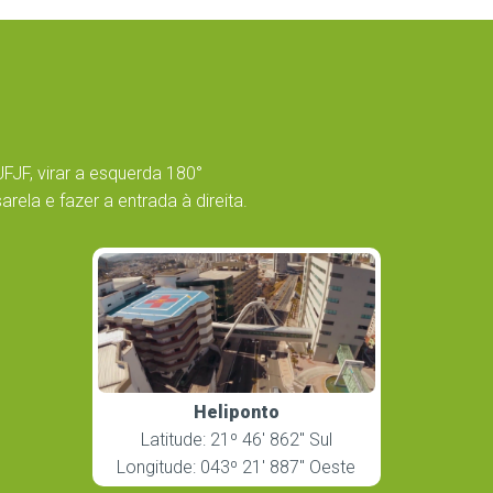
UFJF, virar a esquerda 180°
ela e fazer a entrada à direita.
Heliponto
Latitude: 21º 46′ 862″ Sul
Longitude: 043º 21′ 887″ Oeste