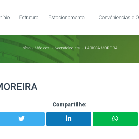
ínio
Estrutura
Estacionamento
Convêniencias e O
Início
Médicos
Neonatologista
LARISSA MOREIRA
MOREIRA
Compartilhe: