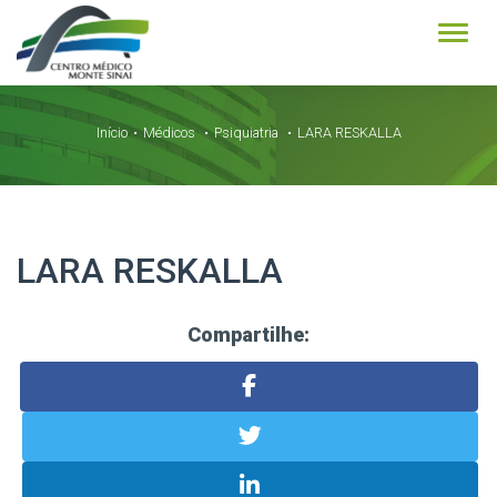
Alter
Início
Médicos
Psiquiatria
LARA RESKALLA
LARA RESKALLA
Compartilhe: