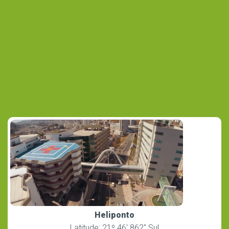
Heliponto
Latitude: 21º 46′ 862″ Sul