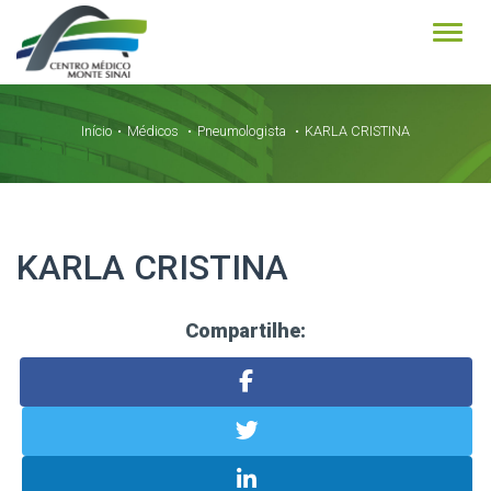
Alter
Início
Médicos
Pneumologista
KARLA CRISTINA
KARLA CRISTINA
Compartilhe: