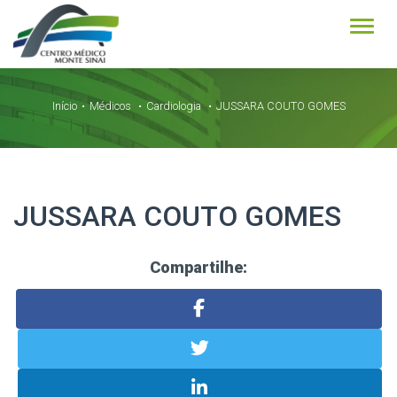
Alter
Início
Médicos
Cardiologia
JUSSARA COUTO GOMES
JUSSARA COUTO GOMES
Compartilhe: