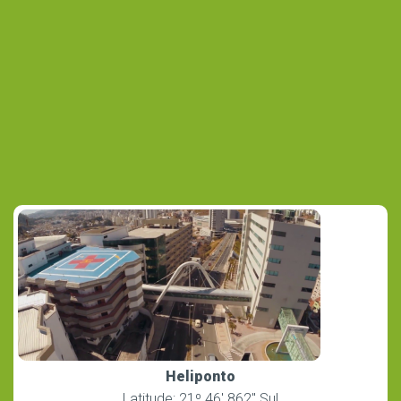
Heliponto
Latitude: 21º 46′ 862″ Sul