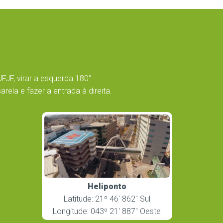
UFJF, virar a esquerda 180°
ela e fazer a entrada à direita.
Heliponto
Latitude: 21º 46′ 862″ Sul
Longitude: 043º 21′ 887″ Oeste