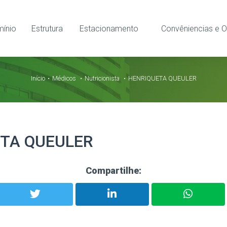
ínio
Estrutura
Estacionamento
Convêniencias e O
Início
Médicos
Nutricionista
HENRIQUETA QUEULER
TA QUEULER
Compartilhe: