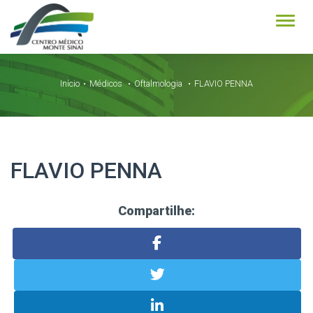
Alter
Início
Médicos
Oftalmologia
FLAVIO PENNA
FLAVIO PENNA
Compartilhe: