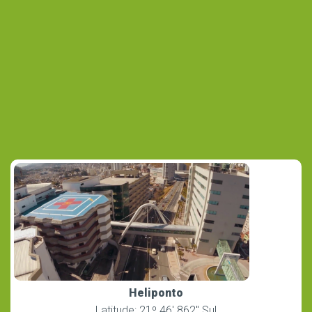
Heliponto
Latitude: 21º 46′ 862″ Sul