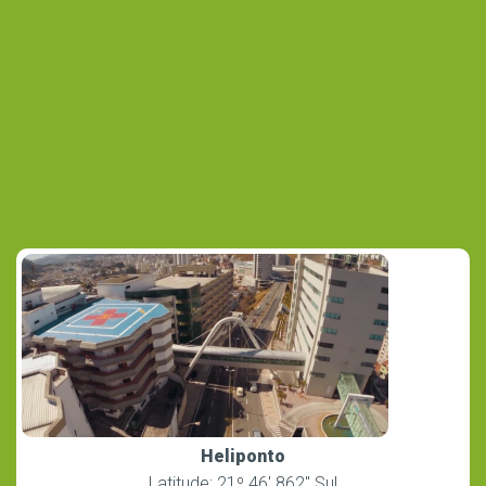
Heliponto
Latitude: 21º 46′ 862″ Sul