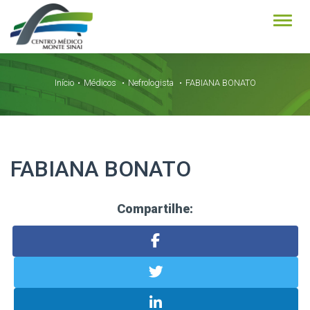
Alter
Início
Médicos
Nefrologista
FABIANA BONATO
FABIANA BONATO
Compartilhe: