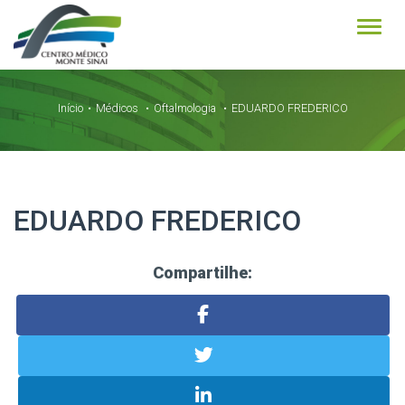
Alter
Início
Médicos
Oftalmologia
EDUARDO FREDERICO
EDUARDO FREDERICO
Compartilhe: