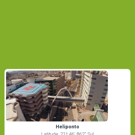
Heliponto
Latitude: 21º 46′ 862″ Sul