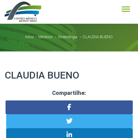
Alter
Início
Médicos
Ginecologia
CLAUDIA BUENO
CLAUDIA BUENO
Compartilhe: