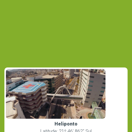
Heliponto
Latitude: 21º 46′ 862″ Sul