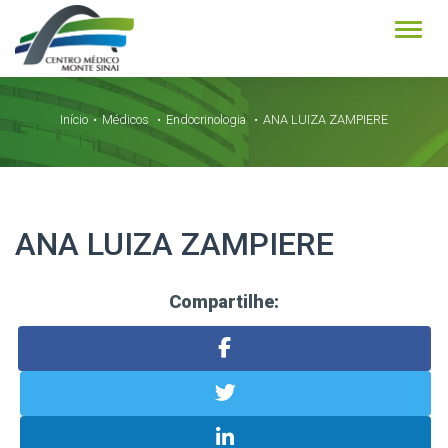
Alter
Início
Médicos
Endocrinologia
ANA LUIZA ZAMPIERE
ANA LUIZA ZAMPIERE
Compartilhe: