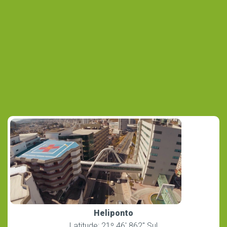
Heliponto
Latitude: 21º 46′ 862″ Sul