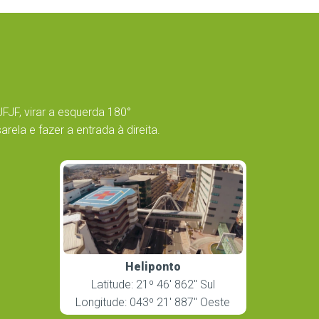
UFJF, virar a esquerda 180°
ela e fazer a entrada à direita.
Heliponto
Latitude: 21º 46′ 862″ Sul
Longitude: 043º 21′ 887″ Oeste