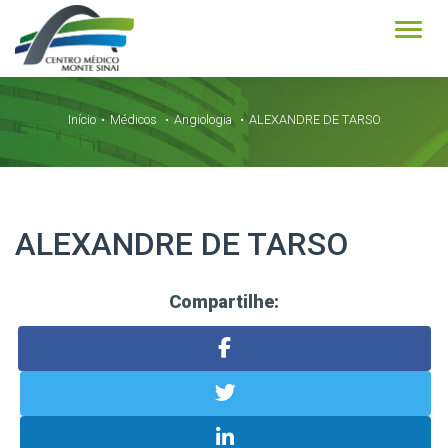
Alter
Início
Médicos
Angiologia
ALEXANDRE DE TARSO
ALEXANDRE DE TARSO
Compartilhe: