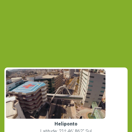
Heliponto
Latitude: 21º 46′ 862″ Sul