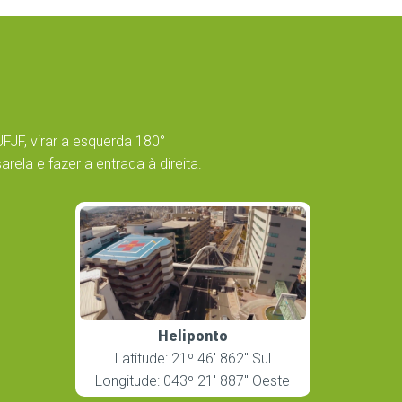
UFJF, virar a esquerda 180°
ela e fazer a entrada à direita.
Heliponto
Latitude: 21º 46′ 862″ Sul
Longitude: 043º 21′ 887″ Oeste