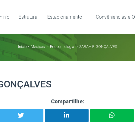
ínio
Estrutura
Estacionamento
Convêniencias e O
Início
Médicos
Endocrinologia
SARAH P. GONÇALVES
 GONÇALVES
Compartilhe: