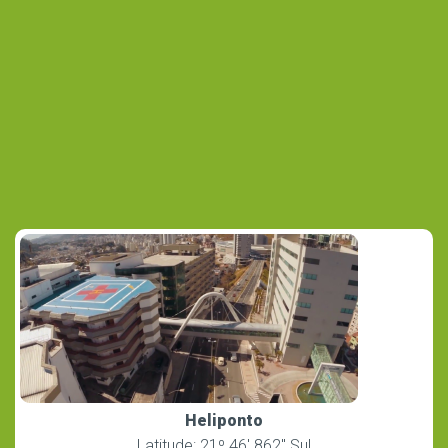
Heliponto
Latitude: 21º 46′ 862″ Sul