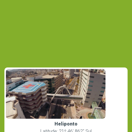
Heliponto
Latitude: 21º 46′ 862″ Sul