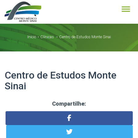
Alter
Início
Clínicas
Centro de Estudos Monte Sinai
Centro de Estudos Monte
Sinai
Compartilhe: