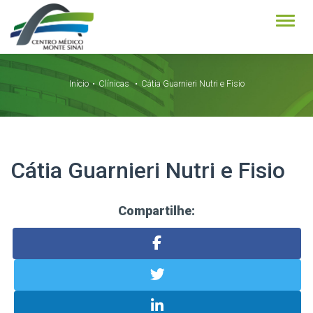
Alter
Início
Clínicas
Cátia Guarnieri Nutri e Fisio
Cátia Guarnieri Nutri e Fisio
Compartilhe: