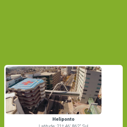
Heliponto
Latitude: 21º 46′ 862″ Sul